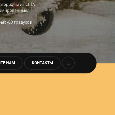
материалы из США
ромированные,
ых -60 градусов
ТЕ НАМ
КОНТАКТЫ
...