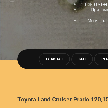
При замене
При заме
Мы исполь
ГЛАВНАЯ
КБС
РЕ
Toyota Land Cruiser Prado 120,1