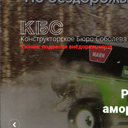
Конструкторское Бюро Соболева
Тюнинг подвески внедорожников
Р
амор