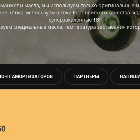
 манжет и масла, мы используем только оригинальные 
не штока, используем штоки Европейского качества- х
суперзакаленные ТВЧ.
зуем специальные масла, температура застывания котор
МОНТ АМОРТИЗАТОРОВ
ПАРТНЕРЫ
НАПИШИ
50