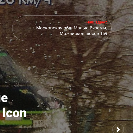
Наш адрес:
Московская обл. Малые Вяземы,
Можайское шоссе 169
ие
 Icon